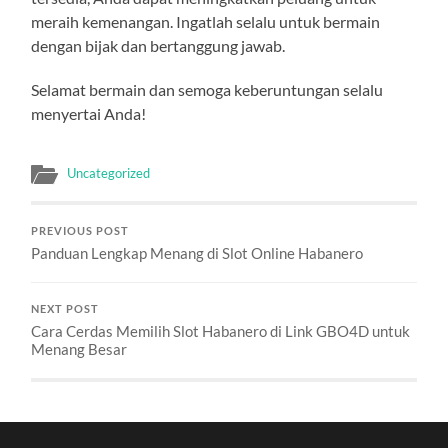
meraih kemenangan.
Ingatlah selalu untuk bermain
dengan bijak dan bertanggung jawab.
Selamat bermain dan semoga keberuntungan selalu
menyertai Anda!
Uncategorized
PREVIOUS POST
Panduan Lengkap Menang di Slot Online Habanero
NEXT POST
Cara Cerdas Memilih Slot Habanero di Link GBO4D untuk
Menang Besar