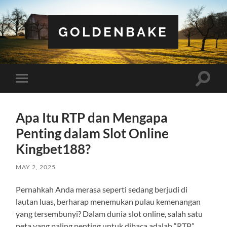
GOLDENBAKE
Toggle
Toggle
search
mobile
field
menu
Apa Itu RTP dan Mengapa
Penting dalam Slot Online
Kingbet188?
MAY 2, 2025
Pernahkah Anda merasa seperti sedang berjudi di
lautan luas, berharap menemukan pulau kemenangan
yang tersembunyi?
Dalam dunia slot online, salah satu
peta yang paling penting untuk dibaca adalah “RTP”.