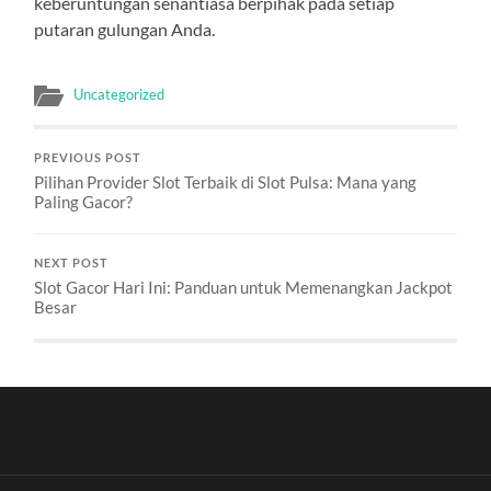
keberuntungan senantiasa berpihak pada setiap
putaran gulungan Anda.
Uncategorized
PREVIOUS POST
Pilihan Provider Slot Terbaik di Slot Pulsa: Mana yang
Paling Gacor?
NEXT POST
Slot Gacor Hari Ini: Panduan untuk Memenangkan Jackpot
Besar