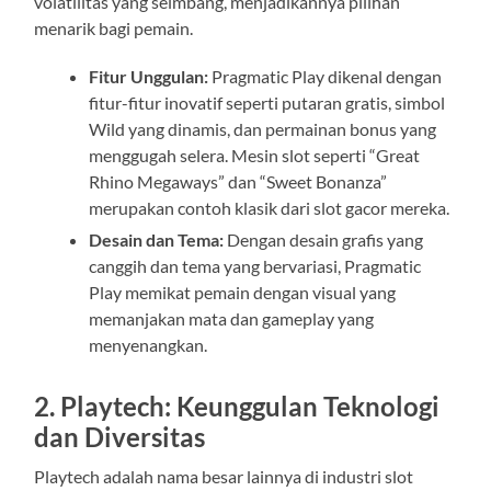
volatilitas yang seimbang, menjadikannya pilihan
menarik bagi pemain.
Fitur Unggulan:
Pragmatic Play dikenal dengan
fitur-fitur inovatif seperti putaran gratis, simbol
Wild yang dinamis, dan permainan bonus yang
menggugah selera. Mesin slot seperti “Great
Rhino Megaways” dan “Sweet Bonanza”
merupakan contoh klasik dari slot gacor mereka.
Desain dan Tema:
Dengan desain grafis yang
canggih dan tema yang bervariasi, Pragmatic
Play memikat pemain dengan visual yang
memanjakan mata dan gameplay yang
menyenangkan.
2. Playtech: Keunggulan Teknologi
dan Diversitas
Playtech adalah nama besar lainnya di industri slot