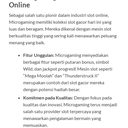
Online
Sebagai salah satu pionir dalam industri slot online,
Microgaming memiliki koleksi slot gacor hari ini yang
luas dan beragam. Mereka dikenal dengan mesin slot
berkualitas tinggi yang sering kali menawarkan peluang
menang yang baik.
Fitur Unggulan:
Microgaming menyediakan
berbagai fitur seperti putaran bonus, simbol
Wild, dan jackpot progresif. Mesin slot seperti
“Mega Moolah” dan “Thunderstruck II”
merupakan contoh dari slot gacor mereka
dengan potensi hadiah besar.
Komitmen pada Kualitas:
Dengan fokus pada
kualitas dan inovasi, Microgaming terus menjadi
salah satu provider slot terpercaya yang
menawarkan pengalaman bermain yang
memuaskan.