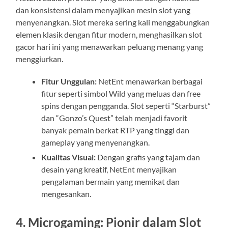
dan konsistensi dalam menyajikan mesin slot yang
menyenangkan. Slot mereka sering kali menggabungkan
elemen klasik dengan fitur modern, menghasilkan slot
gacor hari ini yang menawarkan peluang menang yang
menggiurkan.
Fitur Unggulan:
NetEnt menawarkan berbagai
fitur seperti simbol Wild yang meluas dan free
spins dengan pengganda. Slot seperti “Starburst”
dan “Gonzo’s Quest” telah menjadi favorit
banyak pemain berkat RTP yang tinggi dan
gameplay yang menyenangkan.
Kualitas Visual:
Dengan grafis yang tajam dan
desain yang kreatif, NetEnt menyajikan
pengalaman bermain yang memikat dan
mengesankan.
4. Microgaming: Pionir dalam Slot