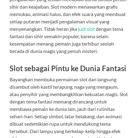
sihir dan keajaiban. Slot modern menawarkan grafis
memukau, animasi halus, dan efek suara yang membuat
setiap putaran menjadi pengalaman visual yang
menyenangkan. Tidak heran jika
judi slot
dengan tema
fantasi dan sihir semakin populer, karena selain
kesempatan menang, pemain juga terhibur seolah
berada di dunia magis yang penuh misteri.
Slot sebagai Pintu ke Dunia Fantasi
Bayangkan membuka permainan slot dan langsung
disambut oleh kastil terapung, naga yang mengaum,
atau penyihir yang membangkitkan kekuatan magis. Slot
dengan tema fantasi memang dirancang untuk
membawa pemain ke dunia lain, jauh dari rutinitas
sehari-hari. Setiap simbol, latar belakang, dan animasi
dibuat sedemikian rupa untuk mendukung tema
tersebut. Dari lampu yang berkelap-kelip hingga efek