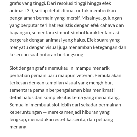
grafis yang tinggi. Dari resolusi tinggi hingga efek
animasi 3D, setiap detail dibuat untuk memberikan
pengalaman bermain yang imersif. Misalnya, gulungan
yang berputar terlihat realistis dengan efek cahaya dan
bayangan, sementara simbol-simbol karakter fantasi
bergerak dengan animasi yang halus. Efek suara yang
menyatu dengan visual juga menambah ketegangan dan
keseruan saat putaran berlangsung.
Slot dengan grafis memukau ini mampu menarik
perhatian pemain baru maupun veteran. Pemula akan
terkesan dengan tampilan visual yang menghibur,
sementara pemain berpengalaman bisa menikmati
detail halus dan kompleksitas tema yang menantang.
Semua ini membuat slot lebih dari sekadar permainan
keberuntungan — mereka menjadi hiburan yang
lengkap, memadukan estetika, cerita, dan peluang
menang.