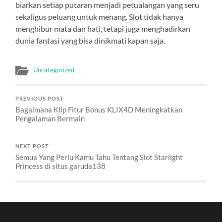
biarkan setiap putaran menjadi petualangan yang seru
sekaligus peluang untuk menang. Slot tidak hanya
menghibur mata dan hati, tetapi juga menghadirkan
dunia fantasi yang bisa dinikmati kapan saja.
Uncategorized
PREVIOUS POST
Bagaimana Klip Fitur Bonus KLIX4D Meningkatkan
Pengalaman Bermain
NEXT POST
Semua Yang Perlu Kamu Tahu Tentang Slot Starlight
Princess di situs garuda138