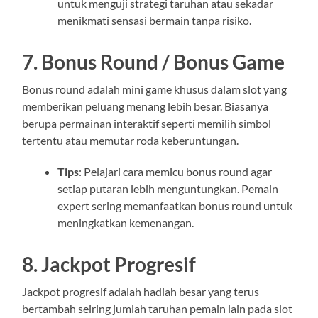
untuk menguji strategi taruhan atau sekadar
menikmati sensasi bermain tanpa risiko.
7. Bonus Round / Bonus Game
Bonus round adalah mini game khusus dalam slot yang
memberikan peluang menang lebih besar. Biasanya
berupa permainan interaktif seperti memilih simbol
tertentu atau memutar roda keberuntungan.
Tips
: Pelajari cara memicu bonus round agar
setiap putaran lebih menguntungkan. Pemain
expert sering memanfaatkan bonus round untuk
meningkatkan kemenangan.
8. Jackpot Progresif
Jackpot progresif adalah hadiah besar yang terus
bertambah seiring jumlah taruhan pemain lain pada slot