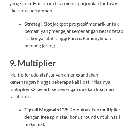
yang sama. Hadiah ini bisa mencapai jumlah fantastis
jika terus bertambah.
Strategi
: Slot jackpot progresif menarik untuk
pemain yang mengejar kemenangan besar, tetapi
risikonya lebih tinggi karena kemungkinan
menang jarang.
9. Multiplier
Multiplier adalah fitur yang menggandakan
kemenangan hingga beberapa kali lipat. Misalnya,
multiplier x2 berarti kemenangan dua kali lipat dari
taruhan asli.
Tips di Megawin138
: Kombinasikan multiplier
dengan free spin atau bonus round untuk hasil
maksimal.