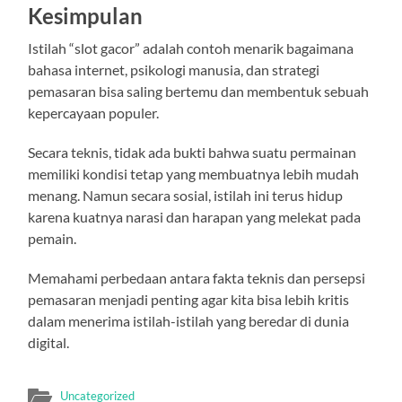
Kesimpulan
Istilah “slot gacor” adalah contoh menarik bagaimana
bahasa internet, psikologi manusia, dan strategi
pemasaran bisa saling bertemu dan membentuk sebuah
kepercayaan populer.
Secara teknis, tidak ada bukti bahwa suatu permainan
memiliki kondisi tetap yang membuatnya lebih mudah
menang. Namun secara sosial, istilah ini terus hidup
karena kuatnya narasi dan harapan yang melekat pada
pemain.
Memahami perbedaan antara fakta teknis dan persepsi
pemasaran menjadi penting agar kita bisa lebih kritis
dalam menerima istilah-istilah yang beredar di dunia
digital.
Uncategorized