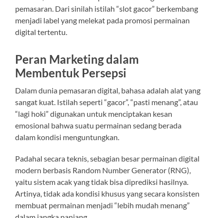
pemasaran. Dari sinilah istilah “slot gacor” berkembang
menjadi label yang melekat pada promosi permainan
digital tertentu.
Peran Marketing dalam
Membentuk Persepsi
Dalam dunia pemasaran digital, bahasa adalah alat yang
sangat kuat. Istilah seperti “gacor”, “pasti menang”, atau
“lagi hoki” digunakan untuk menciptakan kesan
emosional bahwa suatu permainan sedang berada
dalam kondisi menguntungkan.
Padahal secara teknis, sebagian besar permainan digital
modern berbasis Random Number Generator (RNG),
yaitu sistem acak yang tidak bisa diprediksi hasilnya.
Artinya, tidak ada kondisi khusus yang secara konsisten
membuat permainan menjadi “lebih mudah menang”
dalam jangka panjang.