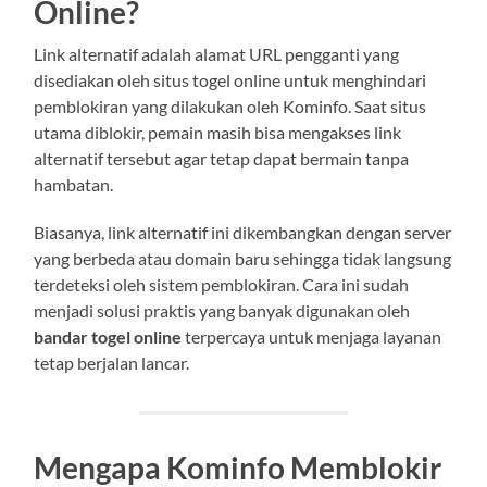
Online?
Link alternatif adalah alamat URL pengganti yang
disediakan oleh situs togel online untuk menghindari
pemblokiran yang dilakukan oleh Kominfo. Saat situs
utama diblokir, pemain masih bisa mengakses link
alternatif tersebut agar tetap dapat bermain tanpa
hambatan.
Biasanya, link alternatif ini dikembangkan dengan server
yang berbeda atau domain baru sehingga tidak langsung
terdeteksi oleh sistem pemblokiran. Cara ini sudah
menjadi solusi praktis yang banyak digunakan oleh
bandar togel online
terpercaya untuk menjaga layanan
tetap berjalan lancar.
Mengapa Kominfo Memblokir