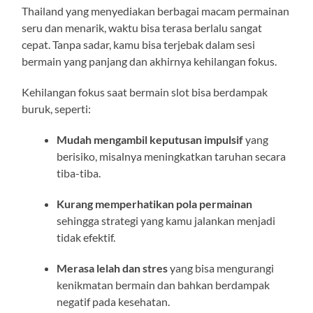
Thailand yang menyediakan berbagai macam permainan
seru dan menarik, waktu bisa terasa berlalu sangat
cepat. Tanpa sadar, kamu bisa terjebak dalam sesi
bermain yang panjang dan akhirnya kehilangan fokus.
Kehilangan fokus saat bermain slot bisa berdampak
buruk, seperti:
Mudah mengambil keputusan impulsif
yang
berisiko, misalnya meningkatkan taruhan secara
tiba-tiba.
Kurang memperhatikan pola permainan
sehingga strategi yang kamu jalankan menjadi
tidak efektif.
Merasa lelah dan stres
yang bisa mengurangi
kenikmatan bermain dan bahkan berdampak
negatif pada kesehatan.