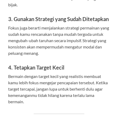
bijak.
3. Gunakan Strategi yang Sudah Ditetapkan
Fokus juga berarti menjalankan strategi permainan yang
sudah kamu rencanakan tanpa mudah tergoda untuk
mengubah-ubah taruhan secara impulsif. Strategi yang
konsisten akan mempermudah mengatur modal dan
peluang menang.
4. Tetapkan Target Kecil
Bermain dengan target kecil yang realistis membuat
kamu lebih fokus mengejar pencapaian tersebut. Ketika
target tercapai, jangan lupa untuk berhenti dulu agar
kemenanganmu tidak hilang karena terlalu lama
bermain.