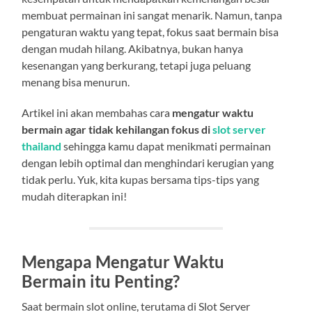
membuat permainan ini sangat menarik. Namun, tanpa
pengaturan waktu yang tepat, fokus saat bermain bisa
dengan mudah hilang. Akibatnya, bukan hanya
kesenangan yang berkurang, tetapi juga peluang
menang bisa menurun.
Artikel ini akan membahas cara
mengatur waktu
bermain agar tidak kehilangan fokus di
slot server
thailand
sehingga kamu dapat menikmati permainan
dengan lebih optimal dan menghindari kerugian yang
tidak perlu. Yuk, kita kupas bersama tips-tips yang
mudah diterapkan ini!
Mengapa Mengatur Waktu
Bermain itu Penting?
Saat bermain slot online, terutama di Slot Server