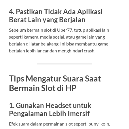
4.
Pastikan Tidak Ada Aplikasi
Berat Lain yang Berjalan
Sebelum bermain slot di Uber77, tutup aplikasi lain
seperti kamera, media sosial, atau game lain yang
berjalan di latar belakang. Ini bisa membantu game
berjalan lebih lancar dan menghindari crash.
Tips Mengatur Suara Saat
Bermain Slot di HP
1.
Gunakan Headset untuk
Pengalaman Lebih Imersif
Efek suara dalam permainan slot seperti bunyi koin,