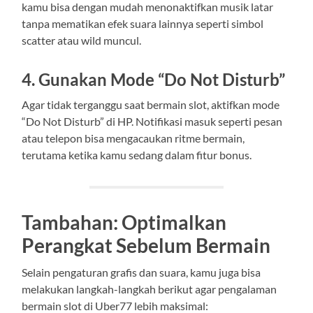
kamu bisa dengan mudah menonaktifkan musik latar
tanpa mematikan efek suara lainnya seperti simbol
scatter atau wild muncul.
4.
Gunakan Mode “Do Not Disturb”
Agar tidak terganggu saat bermain slot, aktifkan mode
“Do Not Disturb” di HP. Notifikasi masuk seperti pesan
atau telepon bisa mengacaukan ritme bermain,
terutama ketika kamu sedang dalam fitur bonus.
Tambahan: Optimalkan
Perangkat Sebelum Bermain
Selain pengaturan grafis dan suara, kamu juga bisa
melakukan langkah-langkah berikut agar pengalaman
bermain slot di Uber77 lebih maksimal: