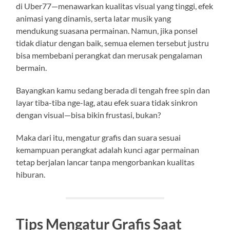
di Uber77—menawarkan kualitas visual yang tinggi, efek
animasi yang dinamis, serta latar musik yang
mendukung suasana permainan. Namun, jika ponsel
tidak diatur dengan baik, semua elemen tersebut justru
bisa membebani perangkat dan merusak pengalaman
bermain.
Bayangkan kamu sedang berada di tengah free spin dan
layar tiba-tiba nge-lag, atau efek suara tidak sinkron
dengan visual—bisa bikin frustasi, bukan?
Maka dari itu, mengatur grafis dan suara sesuai
kemampuan perangkat adalah kunci agar permainan
tetap berjalan lancar tanpa mengorbankan kualitas
hiburan.
Tips Mengatur Grafis Saat