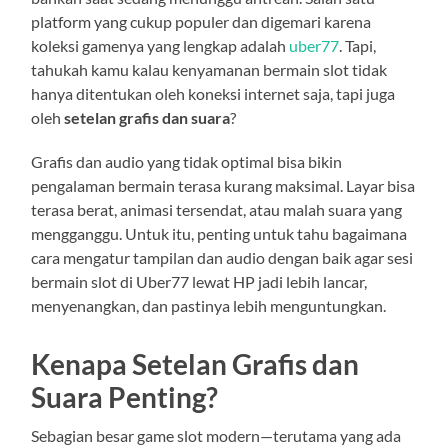
platform yang cukup populer dan digemari karena
koleksi gamenya yang lengkap adalah
uber77
. Tapi,
tahukah kamu kalau kenyamanan bermain slot tidak
hanya ditentukan oleh koneksi internet saja, tapi juga
oleh
setelan grafis dan suara
?
Grafis dan audio yang tidak optimal bisa bikin
pengalaman bermain terasa kurang maksimal. Layar bisa
terasa berat, animasi tersendat, atau malah suara yang
mengganggu. Untuk itu, penting untuk tahu bagaimana
cara mengatur tampilan dan audio dengan baik agar sesi
bermain slot di Uber77 lewat HP jadi lebih lancar,
menyenangkan, dan pastinya lebih menguntungkan.
Kenapa Setelan Grafis dan
Suara Penting?
Sebagian besar game slot modern—terutama yang ada