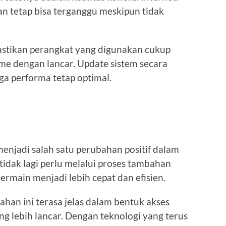
an tetap bisa terganggu meskipun tidak
mastikan perangkat yang digunakan cukup
 dengan lancar. Update sistem secara
a performa tetap optimal.
njadi salah satu perubahan positif dalam
 tidak lagi perlu melalui proses tambahan
rmain menjadi lebih cepat dan efisien.
bahan ini terasa jelas dalam bentuk akses
ng lebih lancar. Dengan teknologi yang terus