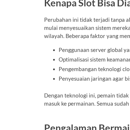
Kenapa Slot Bisa D
Perubahan ini tidak terjadi tanpa
mulai menyesuaikan sistem mereka
wilayah. Beberapa faktor yang mem
Penggunaan server global yan
Optimalisasi sistem keamana
Pengembangan teknologi clou
Penyesuaian jaringan agar bi
Dengan teknologi ini, pemain tidak
masuk ke permainan. Semua sudah d
Pengalaman Bermain