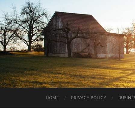
HOME
PRIVACY POLICY
BUSINE