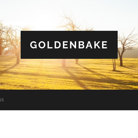
GOLDENBAKE
SS