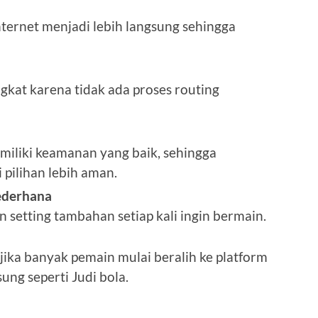
nternet menjadi lebih langsung sehingga
gkat karena tidak ada proses routing
miliki keamanan yang baik, sehingga
pilihan lebih aman.
ederhana
 setting tambahan setiap kali ingin bermain.
jika banyak pemain mulai beralih ke platform
ng seperti Judi bola.