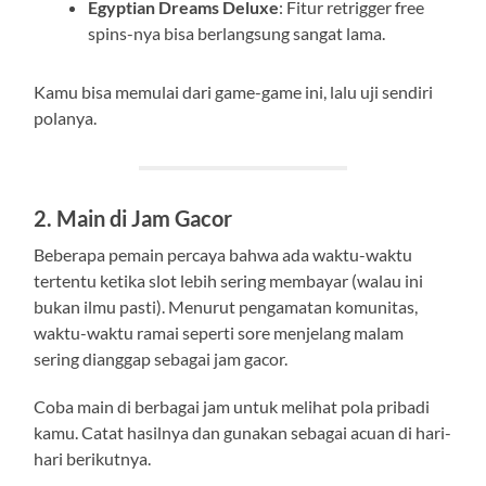
Egyptian Dreams Deluxe
: Fitur retrigger free
spins-nya bisa berlangsung sangat lama.
Kamu bisa memulai dari game-game ini, lalu uji sendiri
polanya.
2.
Main di Jam Gacor
Beberapa pemain percaya bahwa ada waktu-waktu
tertentu ketika slot lebih sering membayar (walau ini
bukan ilmu pasti). Menurut pengamatan komunitas,
waktu-waktu ramai seperti sore menjelang malam
sering dianggap sebagai jam gacor.
Coba main di berbagai jam untuk melihat pola pribadi
kamu. Catat hasilnya dan gunakan sebagai acuan di hari-
hari berikutnya.