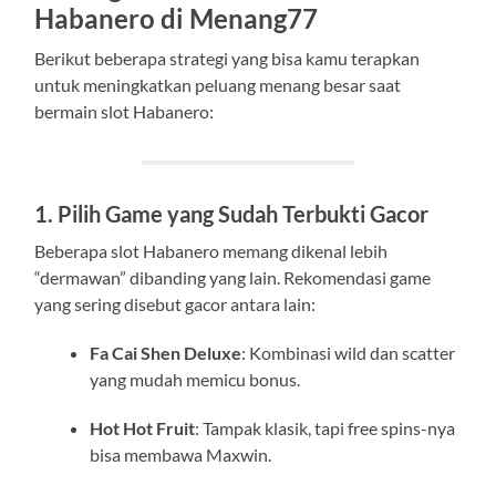
Habanero di Menang77
Berikut beberapa strategi yang bisa kamu terapkan
untuk meningkatkan peluang menang besar saat
bermain slot Habanero:
1.
Pilih Game yang Sudah Terbukti Gacor
Beberapa slot Habanero memang dikenal lebih
“dermawan” dibanding yang lain. Rekomendasi game
yang sering disebut gacor antara lain:
Fa Cai Shen Deluxe
: Kombinasi wild dan scatter
yang mudah memicu bonus.
Hot Hot Fruit
: Tampak klasik, tapi free spins-nya
bisa membawa Maxwin.