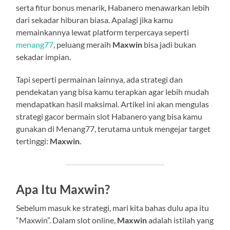
serta fitur bonus menarik, Habanero menawarkan lebih
dari sekadar hiburan biasa. Apalagi jika kamu
memainkannya lewat platform terpercaya seperti
menang77
, peluang meraih
Maxwin
bisa jadi bukan
sekadar impian.
Tapi seperti permainan lainnya, ada strategi dan
pendekatan yang bisa kamu terapkan agar lebih mudah
mendapatkan hasil maksimal. Artikel ini akan mengulas
strategi gacor bermain slot Habanero yang bisa kamu
gunakan di Menang77, terutama untuk mengejar target
tertinggi:
Maxwin
.
Apa Itu Maxwin?
Sebelum masuk ke strategi, mari kita bahas dulu apa itu
“Maxwin”. Dalam slot online,
Maxwin
adalah istilah yang