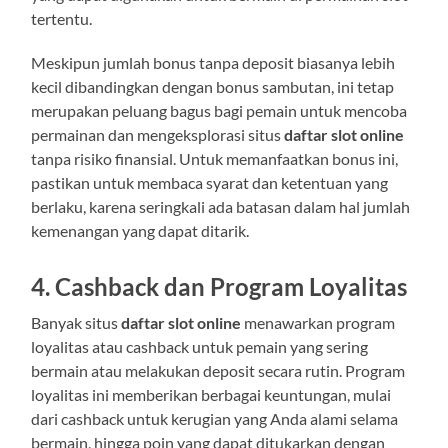
tertentu.
Meskipun jumlah bonus tanpa deposit biasanya lebih
kecil dibandingkan dengan bonus sambutan, ini tetap
merupakan peluang bagus bagi pemain untuk mencoba
permainan dan mengeksplorasi situs
daftar slot online
tanpa risiko finansial. Untuk memanfaatkan bonus ini,
pastikan untuk membaca syarat dan ketentuan yang
berlaku, karena seringkali ada batasan dalam hal jumlah
kemenangan yang dapat ditarik.
4.
Cashback dan Program Loyalitas
Banyak situs
daftar slot online
menawarkan program
loyalitas atau cashback untuk pemain yang sering
bermain atau melakukan deposit secara rutin. Program
loyalitas ini memberikan berbagai keuntungan, mulai
dari cashback untuk kerugian yang Anda alami selama
bermain, hingga poin yang dapat ditukarkan dengan