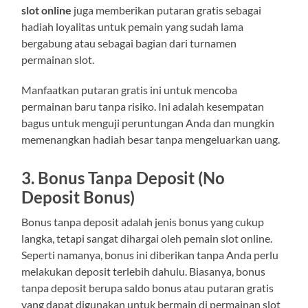
slot online
juga memberikan putaran gratis sebagai
hadiah loyalitas untuk pemain yang sudah lama
bergabung atau sebagai bagian dari turnamen
permainan slot.
Manfaatkan putaran gratis ini untuk mencoba
permainan baru tanpa risiko. Ini adalah kesempatan
bagus untuk menguji peruntungan Anda dan mungkin
memenangkan hadiah besar tanpa mengeluarkan uang.
3.
Bonus Tanpa Deposit (No
Deposit Bonus)
Bonus tanpa deposit adalah jenis bonus yang cukup
langka, tetapi sangat dihargai oleh pemain slot online.
Seperti namanya, bonus ini diberikan tanpa Anda perlu
melakukan deposit terlebih dahulu. Biasanya, bonus
tanpa deposit berupa saldo bonus atau putaran gratis
yang dapat digunakan untuk bermain di permainan slot