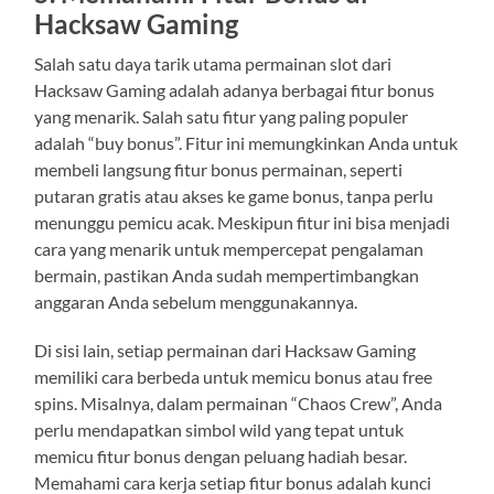
Hacksaw Gaming
Salah satu daya tarik utama permainan slot dari
Hacksaw Gaming adalah adanya berbagai fitur bonus
yang menarik. Salah satu fitur yang paling populer
adalah “buy bonus”. Fitur ini memungkinkan Anda untuk
membeli langsung fitur bonus permainan, seperti
putaran gratis atau akses ke game bonus, tanpa perlu
menunggu pemicu acak. Meskipun fitur ini bisa menjadi
cara yang menarik untuk mempercepat pengalaman
bermain, pastikan Anda sudah mempertimbangkan
anggaran Anda sebelum menggunakannya.
Di sisi lain, setiap permainan dari Hacksaw Gaming
memiliki cara berbeda untuk memicu bonus atau free
spins. Misalnya, dalam permainan “Chaos Crew”, Anda
perlu mendapatkan simbol wild yang tepat untuk
memicu fitur bonus dengan peluang hadiah besar.
Memahami cara kerja setiap fitur bonus adalah kunci