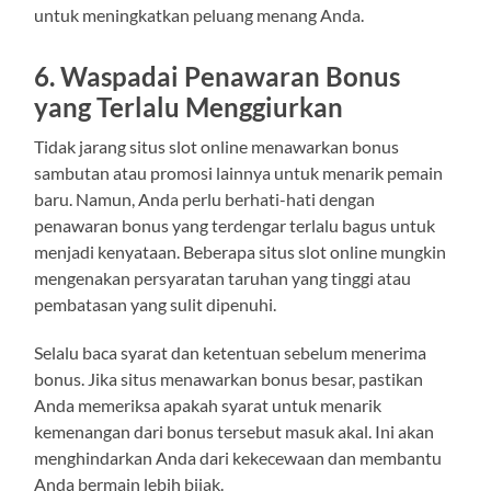
untuk meningkatkan peluang menang Anda.
6. Waspadai Penawaran Bonus
yang Terlalu Menggiurkan
Tidak jarang situs slot online menawarkan bonus
sambutan atau promosi lainnya untuk menarik pemain
baru. Namun, Anda perlu berhati-hati dengan
penawaran bonus yang terdengar terlalu bagus untuk
menjadi kenyataan. Beberapa situs slot online mungkin
mengenakan persyaratan taruhan yang tinggi atau
pembatasan yang sulit dipenuhi.
Selalu baca syarat dan ketentuan sebelum menerima
bonus. Jika situs menawarkan bonus besar, pastikan
Anda memeriksa apakah syarat untuk menarik
kemenangan dari bonus tersebut masuk akal. Ini akan
menghindarkan Anda dari kekecewaan dan membantu
Anda bermain lebih bijak.