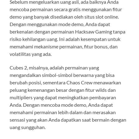
Sebelum mengeluarkan uang asli, ada baiknya Anda
mencoba permainan secara gratis menggunakan fitur
demo yang banyak disediakan oleh situs slot online.
Dengan menggunakan mode demo, Anda dapat
berkenalan dengan permainan Hacksaw Gaming tanpa
risiko kehilangan uang. Ini adalah kesempatan untuk
memahami mekanisme permainan, fitur bonus, dan
volatilitas yang ada.
Cubes 2, misalnya, adalah permainan yang
mengandalkan simbol-simbol berwarna yang bisa
berubah posisi, sementara Chaos Crew menawarkan
peluang kemenangan besar dengan fitur wilds dan
multipliers yang dapat meningkatkan pembayaran
Anda. Dengan mencoba mode demo, Anda dapat
memahami permainan lebih dalam dan merasakan
sensasi yang akan Anda dapatkan saat bermain dengan
uang sungguhan.