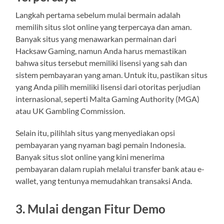
Langkah pertama sebelum mulai bermain adalah
memilih situs slot online yang terpercaya dan aman.
Banyak situs yang menawarkan permainan dari
Hacksaw Gaming, namun Anda harus memastikan
bahwa situs tersebut memiliki lisensi yang sah dan
sistem pembayaran yang aman. Untuk itu, pastikan situs
yang Anda pilih memiliki lisensi dari otoritas perjudian
internasional, seperti Malta Gaming Authority (MGA)
atau UK Gambling Commission.
Selain itu, pilihlah situs yang menyediakan opsi
pembayaran yang nyaman bagi pemain Indonesia.
Banyak situs slot online yang kini menerima
pembayaran dalam rupiah melalui transfer bank atau e-
wallet, yang tentunya memudahkan transaksi Anda.
3. Mulai dengan Fitur Demo