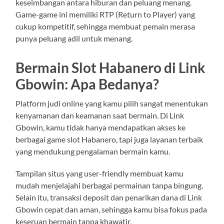
keseimbangan antara hiburan dan peluang menang.
Game-game ini memiliki RTP (Return to Player) yang
cukup kompetitif, sehingga membuat pemain merasa
punya peluang adil untuk menang.
Bermain Slot Habanero di Link
Gbowin: Apa Bedanya?
Platform judi online yang kamu pilih sangat menentukan
kenyamanan dan keamanan saat bermain. Di Link
Gbowin, kamu tidak hanya mendapatkan akses ke
berbagai game slot Habanero, tapi juga layanan terbaik
yang mendukung pengalaman bermain kamu.
Tampilan situs yang user-friendly membuat kamu
mudah menjelajahi berbagai permainan tanpa bingung.
Selain itu, transaksi deposit dan penarikan dana di Link
Gbowin cepat dan aman, sehingga kamu bisa fokus pada
keseruan bermain tanpa khawatir.