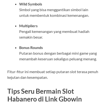
Wild Symbols
Simbol yang bisa menggantikan simbol lain
untuk membentuk kombinasi kemenangan.
Multipliers
Pengali kemenangan yang membuat hadiah
semakin besar.
Bonus Rounds
Putaran bonus dengan berbagai mini game yang
menambah keseruan sekaligus peluang menang.
Fitur-fitur ini membuat setiap putaran slot terasa penuh
kejutan dan kesempatan.
Tips Seru Bermain Slot
Habanero di Link Gbowin