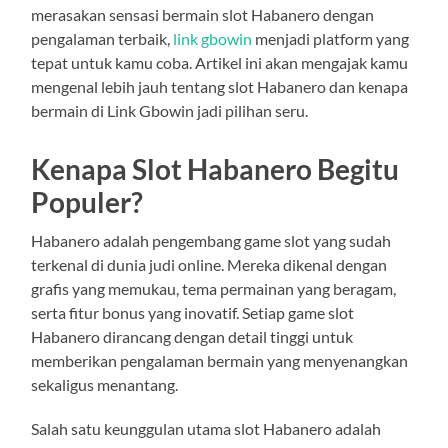
merasakan sensasi bermain slot Habanero dengan
pengalaman terbaik,
link gbowin
menjadi platform yang
tepat untuk kamu coba. Artikel ini akan mengajak kamu
mengenal lebih jauh tentang slot Habanero dan kenapa
bermain di Link Gbowin jadi pilihan seru.
Kenapa Slot Habanero Begitu
Populer?
Habanero adalah pengembang game slot yang sudah
terkenal di dunia judi online. Mereka dikenal dengan
grafis yang memukau, tema permainan yang beragam,
serta fitur bonus yang inovatif. Setiap game slot
Habanero dirancang dengan detail tinggi untuk
memberikan pengalaman bermain yang menyenangkan
sekaligus menantang.
Salah satu keunggulan utama slot Habanero adalah