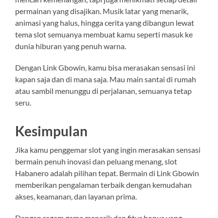
permainan yang disajikan. Musik latar yang menarik,
animasi yang halus, hingga cerita yang dibangun lewat
tema slot semuanya membuat kamu seperti masuk ke
dunia hiburan yang penuh warna.
Dengan Link Gbowin, kamu bisa merasakan sensasi ini
kapan saja dan di mana saja. Mau main santai di rumah
atau sambil menunggu di perjalanan, semuanya tetap
seru.
Kesimpulan
Jika kamu penggemar slot yang ingin merasakan sensasi
bermain penuh inovasi dan peluang menang, slot
Habanero adalah pilihan tepat. Bermain di Link Gbowin
memberikan pengalaman terbaik dengan kemudahan
akses, keamanan, dan layanan prima.
Dengan ragam game menarik dan fitur bonus yang