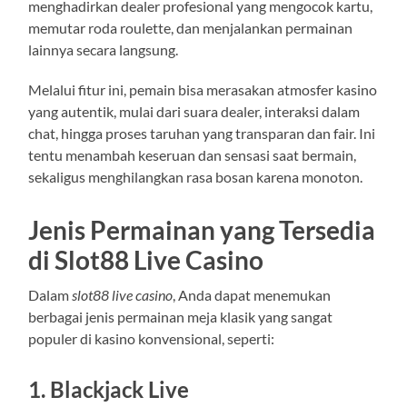
menghadirkan dealer profesional yang mengocok kartu,
memutar roda roulette, dan menjalankan permainan
lainnya secara langsung.
Melalui fitur ini, pemain bisa merasakan atmosfer kasino
yang autentik, mulai dari suara dealer, interaksi dalam
chat, hingga proses taruhan yang transparan dan fair. Ini
tentu menambah keseruan dan sensasi saat bermain,
sekaligus menghilangkan rasa bosan karena monoton.
Jenis Permainan yang Tersedia
di Slot88 Live Casino
Dalam
slot88 live casino
, Anda dapat menemukan
berbagai jenis permainan meja klasik yang sangat
populer di kasino konvensional, seperti:
1. Blackjack Live