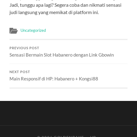
Jadi, tunggu apa lagi? Segera coba dan nikmati sensasi
judi langsung yang memikat di platform ini.
Uncategorized
PREVIOUS POST
Sensasi Bermain Slot Habanero dengan Link Gbowin
NEXT POST
Main Responsif di HP: Habanero + Kongsi88