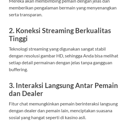
Mereka akan membimbing pemain dengan jelas dan
memberikan pengalaman bermain yang menyenangkan
serta transparan.
2. Koneksi Streaming Berkualitas
Tinggi
Teknologi streaming yang digunakan sangat stabil
dengan resolusi gambar HD, sehingga Anda bisa melihat
setiap detail permainan dengan jelas tanpa gangguan
buffering.
3. Interaksi Langsung Antar Pemain
dan Dealer
Fitur chat memungkinkan pemain berinteraksi langsung
dengan dealer dan pemain lain, menciptakan suasana
sosial yang hangat seperti di kasino asli.