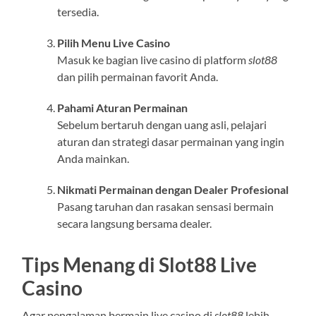
tersedia.
Pilih Menu Live Casino
Masuk ke bagian live casino di platform
slot88
dan pilih permainan favorit Anda.
Pahami Aturan Permainan
Sebelum bertaruh dengan uang asli, pelajari
aturan dan strategi dasar permainan yang ingin
Anda mainkan.
Nikmati Permainan dengan Dealer Profesional
Pasang taruhan dan rasakan sensasi bermain
secara langsung bersama dealer.
Tips Menang di Slot88 Live
Casino
Agar pengalaman bermain live casino di
slot88
lebih